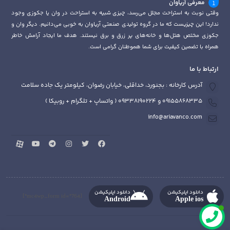
معرفی آریاوان
وقتی نوبت به استراحت مجلل می‌رسد، چیزی شبیه به استراحت در وان یا جکوزی وجود
ندارد! این چیزیست که ما در گروه تولیدی صنعتی آریاوان به خوبی می‌دانیم. دیگر وان و
جکوزی مختص هتل‌ها و خانه‌های پر زرق و برق نیستند. هدف ما ایجاد آرامش خاطر
همراه با تضمین کیفیت برای شما هموطنان گرامی است.
ارتباط با ما
آدرس کارخانه : بجنورد، خداقلی، خیابان رضوان، کیلومتر یک جاده سلامت
09155868335 و 09338190224 ( واتساپ + تلگرام + روبیکا )
info@ariavanco.com
دانلود اپلیکیشن
دانلود اپلیکیشن
[mc4wp_form id="764"]
Android
Apple ios