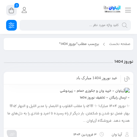
0
صفحه نخست
برچسب مطلب"نوروز 1404"
نوروز 1404
عید نوروز 1404 مبارک باد
✨ نوروز ۱۴۰۴ مبارک! ✨ 🌸🌿 یا مقلب القلوب و الابصار، یا مدبر اللیل و النهار 🌿🌸
بهار، فصل نو شدن و شکفتن، بار دیگر از راه رسیده تا امید و شادی را به دل‌های ما
هدیه دهد. فروشگاه آریاوان ...
آریا وان
3 فروردین 1404