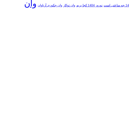
وان
نوروز 1404 کجا بریم
وان توکار
وان جکوزی آریاوان