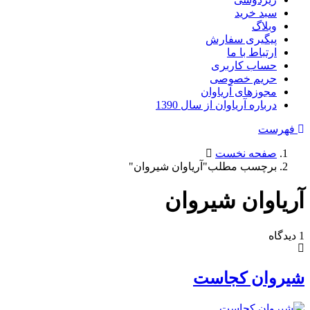
سبد خرید
وبلاگ
پیگیری سفارش
ارتباط با ما
حساب کاربری
حریم خصوصی
مجوزهای آریاوان
درباره آریاوان از سال 1390
فهرست
صفحه نخست
برچسب مطلب"آریاوان شیروان"
آریاوان شیروان
1 دیدگاه
شیروان کجاست