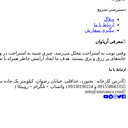
دسترسی سریع
وبلاگ
ارتباط با ما
پیگیری سفارش
معرفی آریاوان
وقتی نوبت به استراحت مجلل می‌رسد، چیزی شبیه به استراحت در وان 
خانه‌های پر زرق و برق نیستند. هدف ما ایجاد آرامش خاطر همراه ب
ارتباط با ما
آدرس کارخانه : بجنورد، خداقلی، خیابان رضوان، کیلومتر یک جاده 
09155868335 و 09338190224 ( واتساپ + تلگرام + روبیکا )
info@ariavanco.com