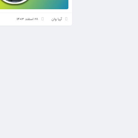
آریا وان
28 اسفند 1403