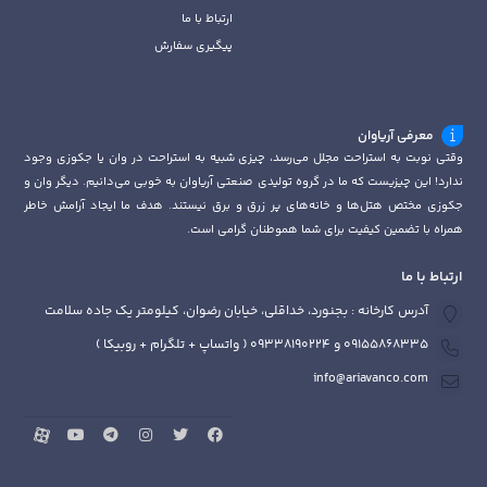
ارتباط با ما
پیگیری سفارش
معرفی آریاوان
وقتی نوبت به استراحت مجلل می‌رسد، چیزی شبیه به استراحت در وان یا جکوزی وجود
ندارد! این چیزیست که ما در گروه تولیدی صنعتی آریاوان به خوبی می‌دانیم. دیگر وان و
جکوزی مختص هتل‌ها و خانه‌های پر زرق و برق نیستند. هدف ما ایجاد آرامش خاطر
همراه با تضمین کیفیت برای شما هموطنان گرامی است.
ارتباط با ما
آدرس کارخانه : بجنورد، خداقلی، خیابان رضوان، کیلومتر یک جاده سلامت
09155868335 و 09338190224 ( واتساپ + تلگرام + روبیکا )
info@ariavanco.com