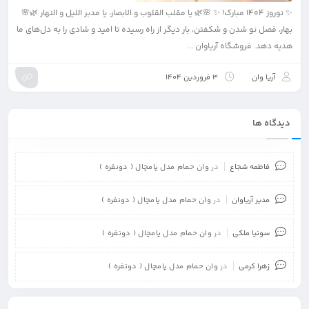
✨ نوروز ۱۴۰۴ مبارک! ✨ 🌸🌿 یا مقلب القلوب و الابصار، یا مدبر اللیل و النهار 🌿🌸
بهار، فصل نو شدن و شکفتن، بار دیگر از راه رسیده تا امید و شادی را به دل‌های ما
هدیه دهد. فروشگاه آریاوان ...
آریا وان
3 فروردین 1404
دیدگاه ها
فاطمه شجاع
در
وان حمام مدل پامچال ( دونفره )
مدیر آریاوان
در
وان حمام مدل پامچال ( دونفره )
سونیا ملکی
در
وان حمام مدل پامچال ( دونفره )
زهرا کرمی
در
وان حمام مدل پامچال ( دونفره )