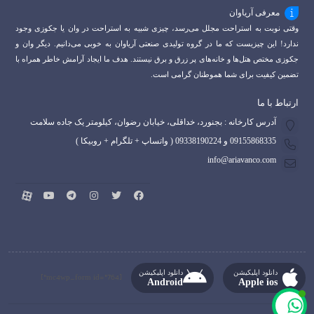
معرفی آریاوان
وقتی نوبت به استراحت مجلل می‌رسد، چیزی شبیه به استراحت در وان یا جکوزی وجود
ندارد! این چیزیست که ما در گروه تولیدی صنعتی آریاوان به خوبی می‌دانیم. دیگر وان و
جکوزی مختص هتل‌ها و خانه‌های پر زرق و برق نیستند. هدف ما ایجاد آرامش خاطر همراه با
تضمین کیفیت برای شما هموطنان گرامی است.
ارتباط با ما
آدرس کارخانه : بجنورد، خداقلی، خیابان رضوان، کیلومتر یک جاده سلامت
09155868335 و 09338190224 ( واتساپ + تلگرام + روبیکا )
info@ariavanco.com
دانلود اپلیکیشن
دانلود اپلیکیشن
[mc4wp_form id="764"]
Android
Apple ios